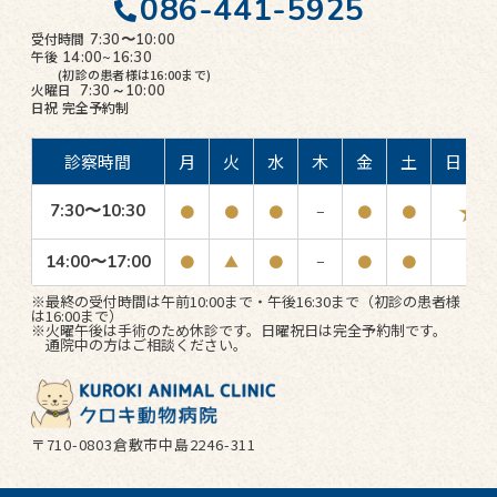
086-441-5925
受付時間
7:30〜10:00
午後
14:00~16:30
(初診の患者様は16:00まで)
火曜日
7:30～10:00
日祝
完全予約制
診察時間
月
火
水
木
金
土
日・祝
★
7:30〜10:30
●
●
●
−
●
●
14:00〜17:00
●
▲
●
−
●
●
−
※最終の受付時間は午前10:00まで・午後16:30まで（初診の患者様
は16:00まで）
※火曜午後は手術のため休診です。日曜祝日は完全予約制です。
通院中の方はご相談ください。
〒710-0803倉敷市中島2246-311