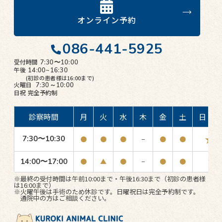
オンライン予約
086-441-5925
受付時間
7:30〜10:00
午後
14:00~16:30
(初診の患者様は16:00まで)
火曜日
7:30～10:00
日祝
完全予約制
診察時間
月
火
水
木
金
土
日・祝
★
7:30〜10:30
●
●
●
−
●
●
14:00〜17:00
●
▲
●
−
●
●
−
※最終の受付時間は午前10:00まで・午後16:30まで（初診の患者様
は16:00まで）
※火曜午後は手術のため休診です。日曜祝日は完全予約制です。
通院中の方はご相談ください。