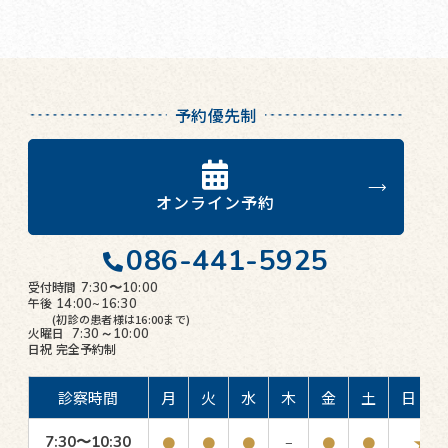
予約優先制
オンライン予約
086-441-5925
受付時間
7:30〜10:00
午後
14:00~16:30
(初診の患者様は16:00まで)
火曜日
7:30～10:00
日祝
完全予約制
診察時間
月
火
水
木
金
土
日・祝
★
7:30〜10:30
●
●
●
−
●
●