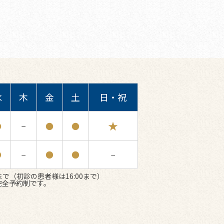
水
木
金
土
日・祝
★
●
−
●
●
●
−
●
●
−
まで（初診の患者様は16:00まで）
完全予約制です。