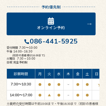
予約優先制
オンライン予約
086-441-5925
受付時間
7:30〜10:00
午後
14:00~16:30
(初診の患者様は16:00まで)
火曜日
7:30～10:00
日祝
完全予約制
診察時間
月
火
水
木
金
土
日・祝
★
7:30〜10:30
●
●
●
−
●
●
14:00〜17:00
●
▲
●
−
●
●
−
※最終の受付時間は午前10:00まで・午後16:30まで（初診の患者様