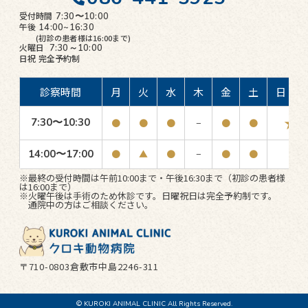
受付時間
7:30〜10:00
午後
14:00~16:30
(初診の患者様は16:00まで)
火曜日
7:30～10:00
日祝
完全予約制
診察時間
月
火
水
木
金
土
日・祝
★
7:30〜10:30
●
●
●
−
●
●
14:00〜17:00
●
▲
●
−
●
●
−
※最終の受付時間は午前10:00まで・午後16:30まで（初診の患者様
は16:00まで）
※火曜午後は手術のため休診です。日曜祝日は完全予約制です。
通院中の方はご相談ください。
〒710-0803倉敷市中島2246-311
© KUROKI ANIMAL CLINIC All Rights Reserved.