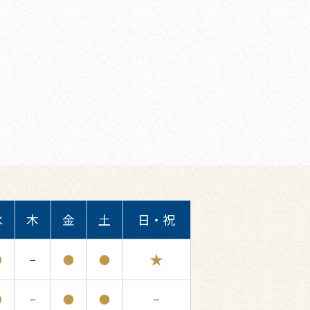
水
木
金
土
日・祝
★
●
−
●
●
●
−
●
●
−